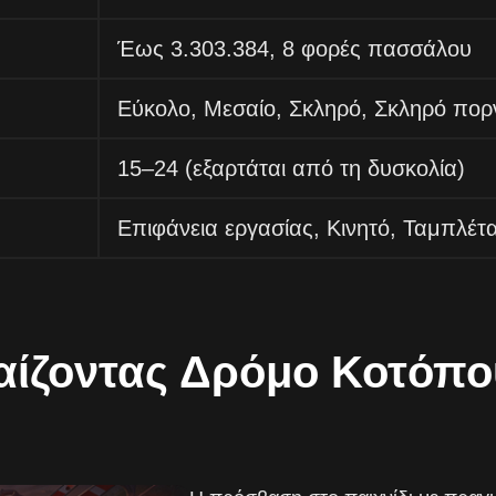
Έως 3.303.384, 8 φορές πασσάλου
Εύκολο, Μεσαίο, Σκληρό, Σκληρό πορ
15–24 (εξαρτάται από τη δυσκολία)
Επιφάνεια εργασίας, Κινητό, Ταμπλέτ
αίζοντας Δρόμο Κοτόπ