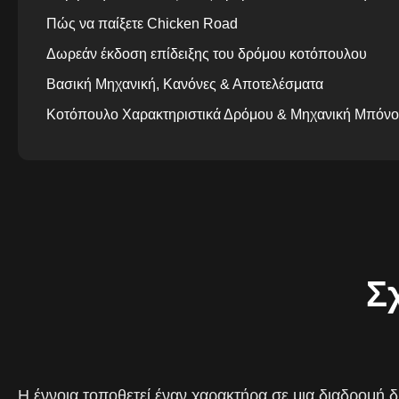
Πώς να παίξετε Chicken Road
Δωρεάν έκδοση επίδειξης του δρόμου κοτόπουλου
Βασική Μηχανική, Κανόνες & Αποτελέσματα
Κοτόπουλο Χαρακτηριστικά Δρόμου & Μηχανική Μπόν
Chicken Road RTP, Volatility & Max Win Potential
Πώς Να Προσεγγίσετε Το Δρόμο Κοτόπουλο Υπεύθυνα
Παίζοντας Δρόμο Κοτόπουλου σε απευθείας σύνδεση Γι
Καταθέσεις, Πληρωμές & Υπεύθυνο Παιχνίδι στην Ελλ
Mobile Version Of Chicken Road
Σ
Συχνές ερωτήσεις για το Chicken Road
Η έννοια τοποθετεί έναν χαρακτήρα σε μια διαδρομή 