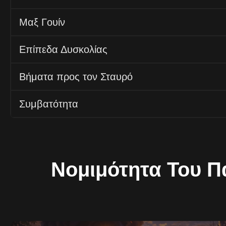
Μαξ Γουίν
Επίπεδα Δυσκολίας
Βήματα προς τον Σταυρό
Συμβατότητα
Νομιμότητα Του Π