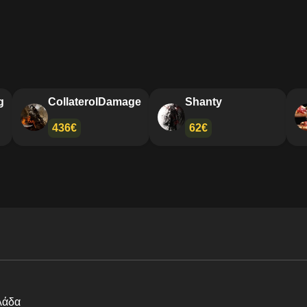
Succubus In Training
CollaterolDamage
186€
436€
λάδα