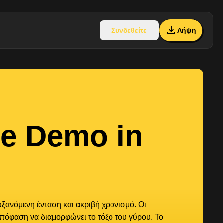
Συνδεθείτε
Λήψη
e Demo in
ξανόμενη ένταση και ακριβή χρονισμό. Οι
απόφαση να διαμορφώνει το τόξο του γύρου. Το