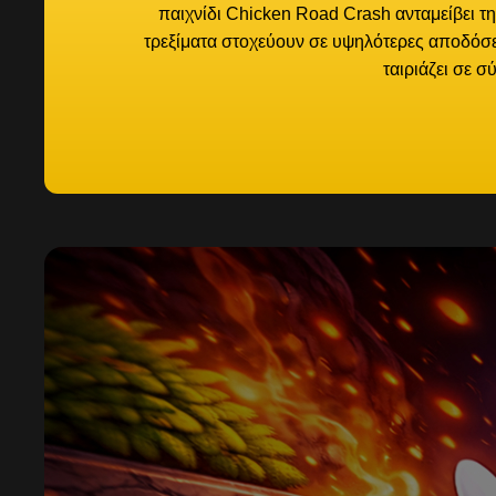
παιχνίδι Chicken Road Crash ανταμείβει τ
τρεξίματα στοχεύουν σε υψηλότερες αποδόσε
ταιριάζει σε σ